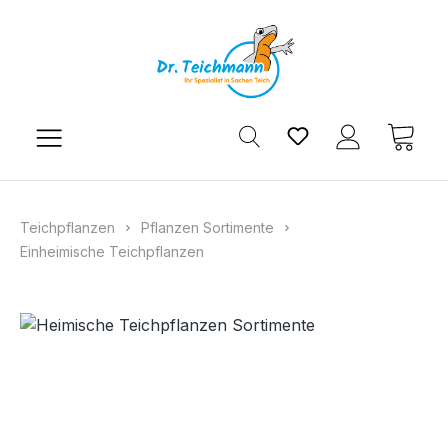
Zum Hauptinhalt springen
Du hast 0 Produkt
Ware
Teichpflanzen
Pflanzen Sortimente
Einheimische Teichpflanzen
Bildergalerie überspringen