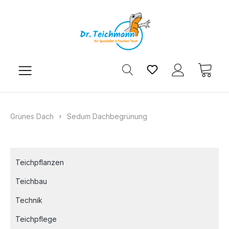
Zum Hauptinhalt springen
Du hast 0 Produkt
Ware
Grünes Dach
Sedum Dachbegrünung
Teichpflanzen
Teichbau
Technik
Teichpflege