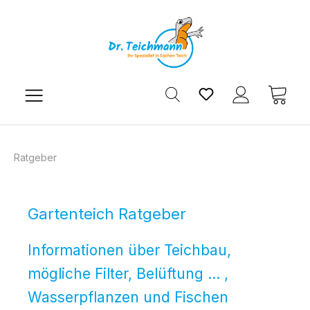
Zum Hauptinhalt springen
Du hast 0 Produkt
Ware
Ratgeber
Gartenteich Ratgeber
Informationen über Teichbau,
mögliche Filter, Belüftung ... ,
Wasserpflanzen und Fischen