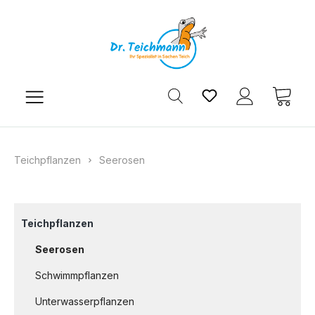
Zum Hauptinhalt springen
Du hast 0 Produkt
Ware
Teichpflanzen
Seerosen
Teichpflanzen
Seerosen
Schwimmpflanzen
Unterwasserpflanzen