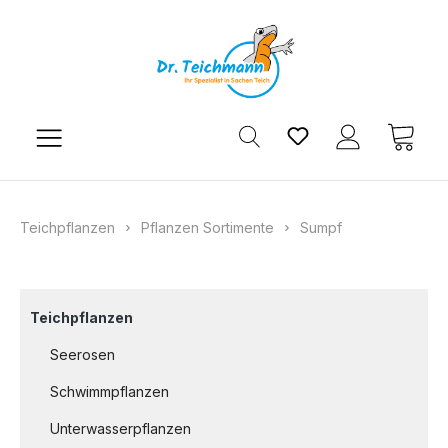
Zum Hauptinhalt springen
Du hast 0 Produkt
Ware
Teichpflanzen
Pflanzen Sortimente
Sumpf
Teichpflanzen
Seerosen
Schwimmpflanzen
Unterwasserpflanzen