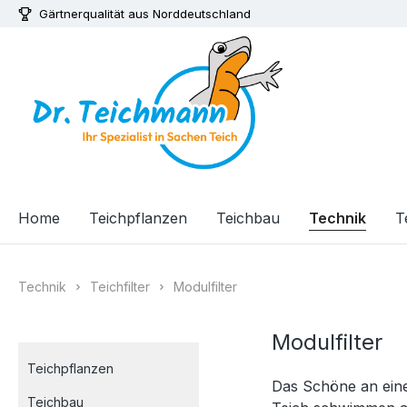
Gärtnerqualität aus Norddeutschland
m Hauptinhalt springen
Zur Suche springen
Zur Hauptnavigation springen
Home
Teichpflanzen
Teichbau
Technik
T
Technik
Teichfilter
Modulfilter
Modulfilter
Teichpflanzen
Das Schöne an einem
Teichbau