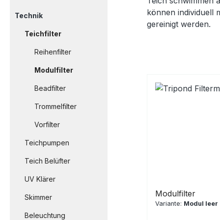
Teich schwimmen al
können individuell 
Technik
gereinigt werden.
Teichfilter
Reihenfilter
Modulfilter
Beadfilter
Trommelfilter
Vorfilter
Teichpumpen
Teich Belüfter
UV Klärer
Modulfilter
Skimmer
Variante:
Modul leer
Beleuchtung