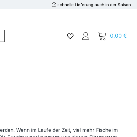
schnelle Lieferung auch in der Saison
Du hast 0 Produkte auf de
0,00 €
Ware
erden. Wenn im Laufe der Zeit, viel mehr Fische im