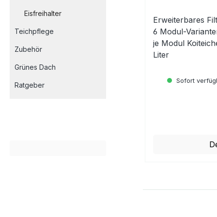
Eisfreihalter
Erweiterbares Fi
6 Modul-Variant
Teichpflege
je Modul Koiteich
Zubehör
Liter
Grünes Dach
Sofort verfügb
Ratgeber
Regulärer Preis:
De