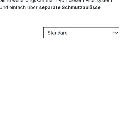
 Die Erweiterungskammern von diesem Filtersystem
l und einfach über
separate Schmutzablässe