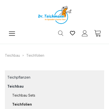
Zum Hauptinhalt springen
Du hast 0 Produkt
Ware
Teichbau
Teichfolien
Teichpflanzen
Teichbau
Teichbau Sets
Teichfolien