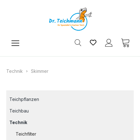
Zum Hauptinhalt springen
Du hast 0 Produkt
Ware
Technik
Skimmer
Teichpflanzen
Teichbau
Technik
Teichfilter