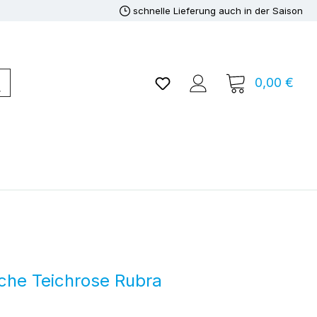
schnelle Lieferung auch in der Saison
Du hast 0 Produkte auf de
0,00 €
Ware
che Teichrose Rubra