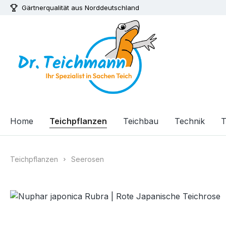
Gärtnerqualität aus Norddeutschland
m Hauptinhalt springen
Zur Suche springen
Zur Hauptnavigation springen
Home
Teichpflanzen
Teichbau
Technik
T
Teichpflanzen
Seerosen
Bildergalerie überspringen