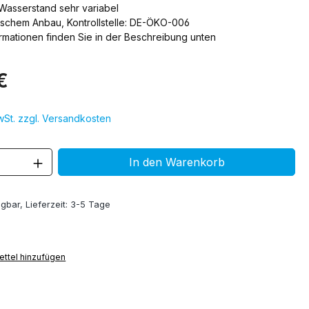
Wasserstand sehr variabel
ischem Anbau, Kontrollstelle: DE-ÖKO-006
ormationen finden Sie in der Beschreibung unten
€
MwSt. zzgl. Versandkosten
 Anzahl: Gib den gewünschten Wert ein 
In den Warenkorb
gbar, Lieferzeit: 3-5 Tage
ttel hinzufügen