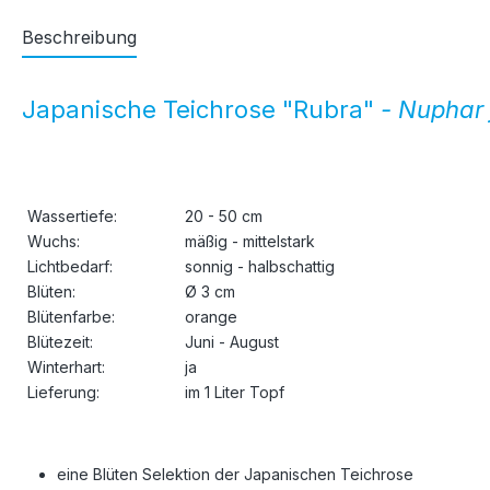
Beschreibung
Japanische Teichrose "Rubra"
- Nuphar
Wassertiefe:
20 - 50 cm
Wuchs:
mäßig - mittelstark
Lichtbedarf:
sonnig - halbschattig
Blüten:
Ø 3 cm
Blütenfarbe:
orange
Blütezeit:
Juni - August
Winterhart:
ja
Lieferung:
im 1 Liter Topf
eine Blüten Selektion der Japanischen Teichrose