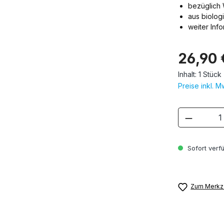
bezüglich 
aus biolog
weiter Inf
26,90 
Inhalt:
1 Stück
Preise inkl. 
Produkt
Sofort verfü
Zum Merkze