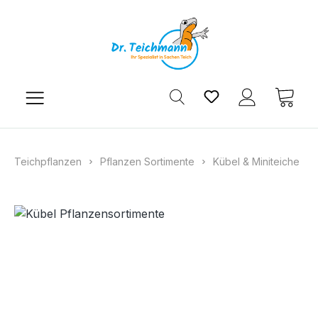
Zum Hauptinhalt springen
Du hast 0 Produkt
Ware
Teichpflanzen
Pflanzen Sortimente
Kübel & Miniteiche
Bildergalerie überspringen