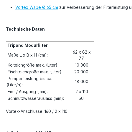
Vortex Wabe Ø 65 cm
zur Verbesserung der Filterleistung 
Technische Daten
Tripond Modulfilter
62 x 82 x
Maße L x B x H (cm):
77
Koiteichgröße max. (Liter):
10 000
Fischteichgröße max. (Liter):
20 000
Pumpenleistung bis ca.
18 000
(Liter/h):
Ein- / Ausgang (mm):
2 x 110
Schmutzwasserauslass (mm):
50
Vortex-Anschlüsse: 160 / 2 x 110