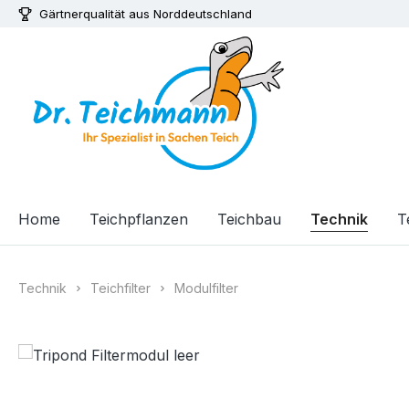
Gärtnerqualität aus Norddeutschland
m Hauptinhalt springen
Zur Suche springen
Zur Hauptnavigation springen
Home
Teichpflanzen
Teichbau
Technik
T
Technik
Teichfilter
Modulfilter
Bildergalerie überspringen