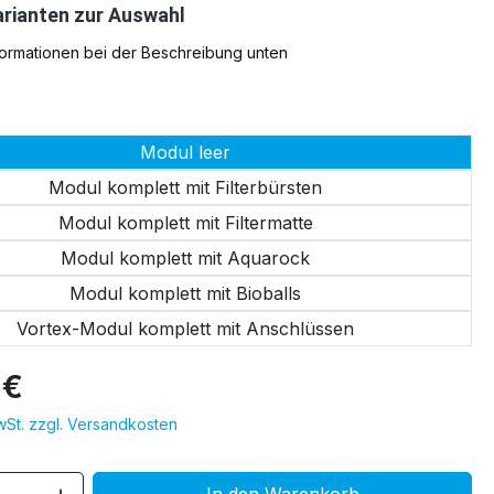
rianten zur Auswahl
formationen bei der Beschreibung unten
swählen
Modul leer
Modul komplett mit Filterbürsten
Modul komplett mit Filtermatte
Modul komplett mit Aquarock
Modul komplett mit Bioballs
Vortex-Modul komplett mit Anschlüssen
 €
MwSt. zzgl. Versandkosten
 Anzahl: Gib den gewünschten Wert ein 