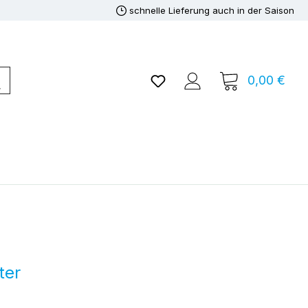
schnelle Lieferung auch in der Saison
Du hast 0 Produkte auf de
0,00 €
Ware
ter