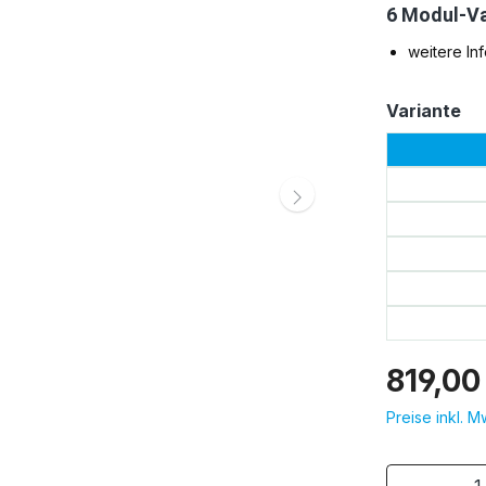
6 Modul-Va
weitere In
au
Variante
819,00
Preise inkl. 
Produkt