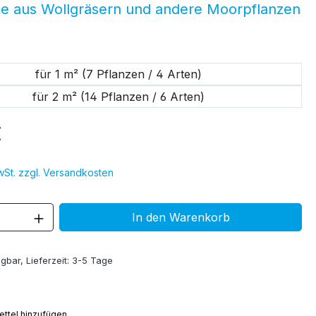
te aus Wollgräsern und andere Moorpflanzen
swählen
für 1 m² (7 Pflanzen / 4 Arten)
für 2 m² (14 Pflanzen / 6 Arten)
€
MwSt. zzgl. Versandkosten
 Anzahl: Gib den gewünschten Wert ein 
In den Warenkorb
gbar, Lieferzeit: 3-5 Tage
ttel hinzufügen