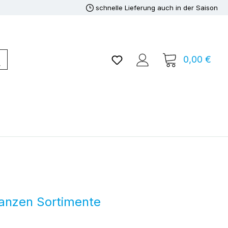
schnelle Lieferung auch in der Saison
Du hast 0 Produkte auf de
0,00 €
Ware
anzen Sortimente