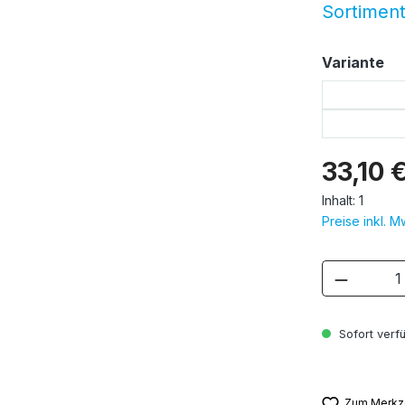
Sortimen
au
Variante
33,10 
Inhalt:
1
Preise inkl. 
Produkt
Sofort verfü
Zum Merkze