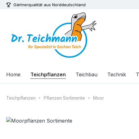
Gärtnerqualität aus Norddeutschland
m Hauptinhalt springen
Zur Suche springen
Zur Hauptnavigation springen
Home
Teichpflanzen
Teichbau
Technik
T
Teichpflanzen
Pflanzen Sortimente
Moor
Bildergalerie überspringen