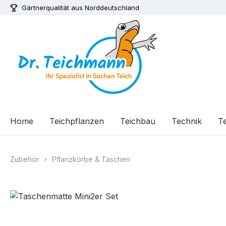
Gärtnerqualität aus Norddeutschland
m Hauptinhalt springen
Zur Suche springen
Zur Hauptnavigation springen
Home
Teichpflanzen
Teichbau
Technik
Te
Zubehör
Pflanzkörbe & Taschen
Bildergalerie überspringen