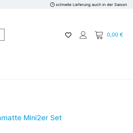
schnelle Lieferung auch in der Saison
Du hast 0 Produkte auf de
0,00 €
Ware
matte Mini2er Set