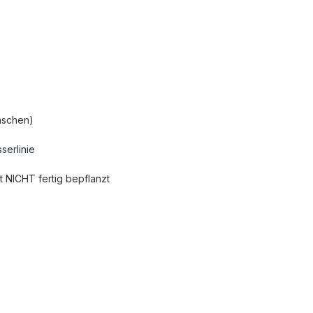
Taschen)
serlinie
st NICHT fertig bepflanzt