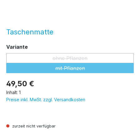
Taschenmatte
auswählen
Variante
ohne Pflanzen
(Diese Option ist zurzeit nicht ver
mit Pflanzen
(Diese Option ist zurzeit nicht ver
49,50 €
Inhalt:
1
Preise inkl. MwSt. zzgl. Versandkosten
zurzeit nicht verfügbar