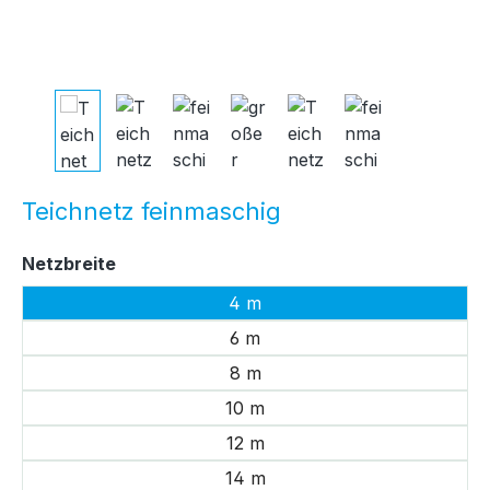
Teichnetz feinmaschig
auswählen
Netzbreite
4 m
6 m
8 m
10 m
12 m
14 m