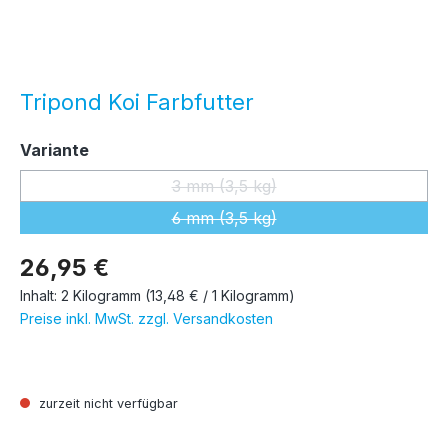
Tripond Koi Farbfutter
auswählen
Variante
3 mm (3,5 kg)
(Diese Option ist zurzeit nicht ver
6 mm (3,5 kg)
(Diese Option ist zurzeit nicht ver
26,95 €
Inhalt:
2 Kilogramm
(13,48 € / 1 Kilogramm)
Preise inkl. MwSt. zzgl. Versandkosten
zurzeit nicht verfügbar