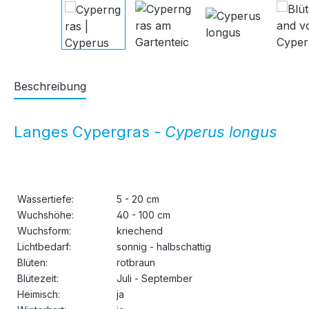
Beschreibung
Langes Cypergras
- Cyperus longus
Wassertiefe:
5 - 20 cm
Wuchshöhe:
40 - 100 cm
Wuchsform:
kriechend
Lichtbedarf:
sonnig - halbschattig
Blüten:
rotbraun
Blütezeit:
Juli - September
Heimisch:
ja