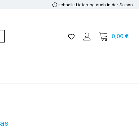
schnelle Lieferung auch in der Saison
Du hast 0 Produkte auf de
0,00 €
Ware
ras