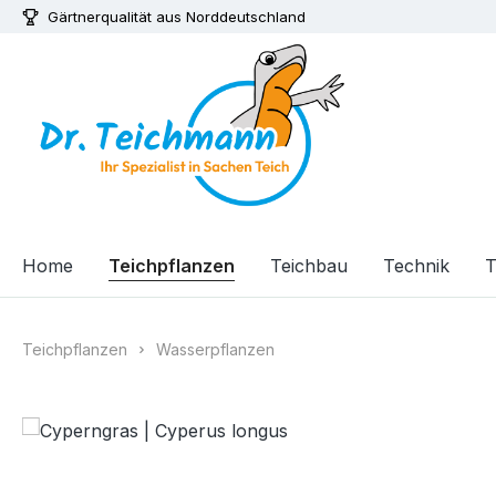
Gärtnerqualität aus Norddeutschland
m Hauptinhalt springen
Zur Suche springen
Zur Hauptnavigation springen
Home
Teichpflanzen
Teichbau
Technik
T
Teichpflanzen
Wasserpflanzen
Bildergalerie überspringen