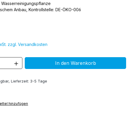
 Wasserreinigungspflanze
ischem Anbau, Kontrollstelle: DE-ÖKO-006
MwSt. zzgl. Versandkosten
 Anzahl: Gib den gewünschten Wert ein 
In den Warenkorb
gbar, Lieferzeit: 3-5 Tage
ttel hinzufügen