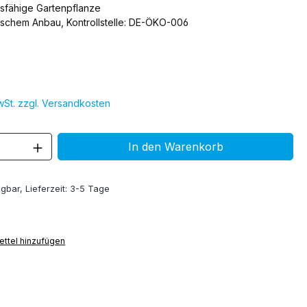
sfähige Gartenpflanze
ischem Anbau, Kontrollstelle: DE-ÖKO-006
MwSt. zzgl. Versandkosten
 Anzahl: Gib den gewünschten Wert ein 
In den Warenkorb
gbar, Lieferzeit: 3-5 Tage
ttel hinzufügen