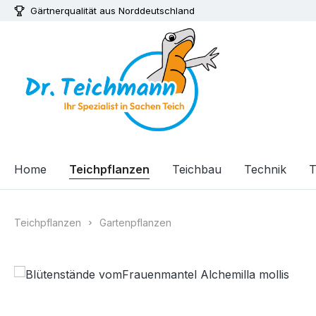
Gärtnerqualität aus Norddeutschland
m Hauptinhalt springen
Zur Suche springen
Zur Hauptnavigation springen
Home
Teichpflanzen
Teichbau
Technik
T
Teichpflanzen
Gartenpflanzen
Bildergalerie überspringen