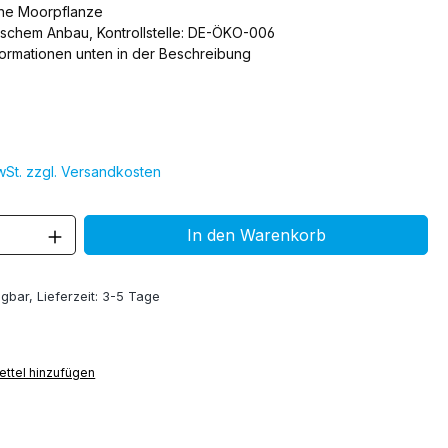
che Moorpflanze
ischem Anbau, Kontrollstelle: DE-ÖKO-006
formationen unten in der Beschreibung
MwSt. zzgl. Versandkosten
 Anzahl: Gib den gewünschten Wert ein 
In den Warenkorb
gbar, Lieferzeit: 3-5 Tage
ttel hinzufügen