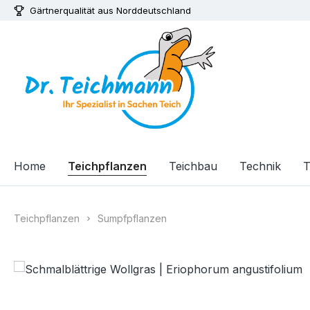
Gärtnerqualität aus Norddeutschland
m Hauptinhalt springen
Zur Suche springen
Zur Hauptnavigation springen
Home
Teichpflanzen
Teichbau
Technik
T
Teichpflanzen
Sumpfpflanzen
Bildergalerie überspringen