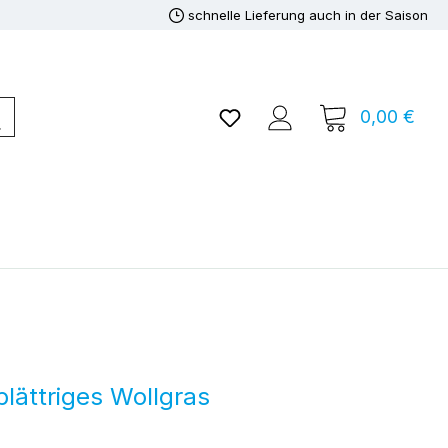
schnelle Lieferung auch in der Saison
Du hast 0 Produkte auf de
0,00 €
Ware
lättriges Wollgras