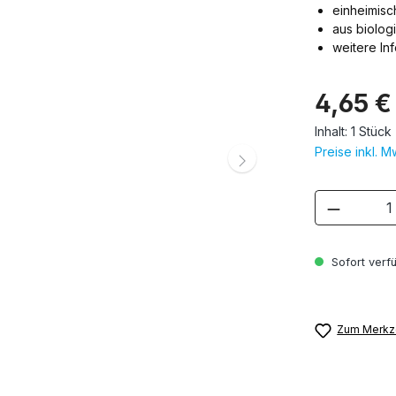
einheimis
aus biolog
weitere In
4,65 €
Inhalt:
1 Stück
Preise inkl. 
Produkt
Sofort verfü
Zum Merkze