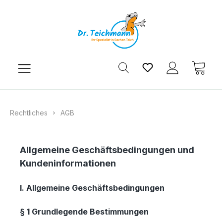
Zum Hauptinhalt springen
Du hast 0 Produkt
Ware
Rechtliches
AGB
Allgemeine Geschäftsbedingungen und
Kundeninformationen
I. Allgemeine Geschäftsbedingungen
§ 1 Grundlegende Bestimmungen