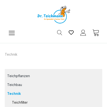
Zum Hauptinhalt springen
Du hast 0 Produkt
Ware
Technik
Teichpflanzen
Teichbau
Technik
Teichfilter