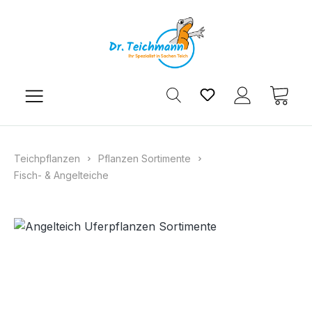
Zum Hauptinhalt springen
Du hast 0 Produkt
Ware
Teichpflanzen
Pflanzen Sortimente
Fisch- & Angelteiche
Bildergalerie überspringen