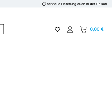
schnelle Lieferung auch in der Saison
Du hast 0 Produkte auf de
0,00 €
Ware