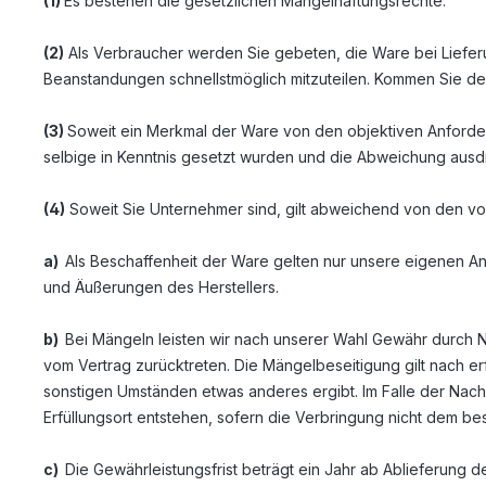
(1)
Es bestehen die gesetzlichen Mängelhaftungsrechte.
(2)
Als Verbraucher werden Sie gebeten, die Ware bei Liefer
Beanstandungen schnellstmöglich mitzuteilen. Kommen Sie dem
(3)
Soweit ein Merkmal der Ware von den objektiven Anforder
selbige in Kenntnis gesetzt wurden und die Abweichung ausd
(4)
Soweit Sie Unternehmer sind, gilt abweichend von den v
a)
Als Beschaffenheit der Ware gelten nur unsere eigenen An
und Äußerungen des Herstellers.
b)
Bei Mängeln leisten wir nach unserer Wahl Gewähr durch 
vom Vertrag zurücktreten. Die Mängelbeseitigung gilt nach 
sonstigen Umständen etwas anderes ergibt. Im Falle der Nach
Erfüllungsort entstehen, sofern die Verbringung nicht dem 
c)
Die Gewährleistungsfrist beträgt ein Jahr ab Ablieferung der