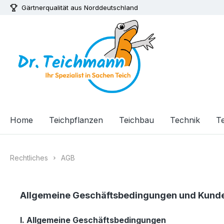
Gärtnerqualität aus Norddeutschland
m Hauptinhalt springen
Zur Suche springen
Zur Hauptnavigation springen
Home
Teichpflanzen
Teichbau
Technik
Te
Rechtliches
AGB
Allgemeine Geschäftsbedingungen und Kund
I. Allgemeine Geschäftsbedingungen