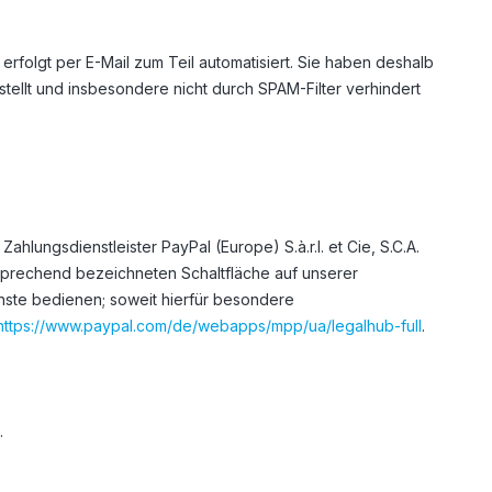
rfolgt per E-Mail zum Teil automatisiert. Sie haben deshalb
stellt und insbesondere nicht durch SPAM-Filter verhindert
lungsdienstleister PayPal (Europe) S.à.r.l. et Cie, S.C.A.
sprechend bezeichneten Schaltfläche auf unserer
nste bedienen; soweit hierfür besondere
https://www.paypal.com/de/webapps/mpp/ua/legalhub-full
.
.