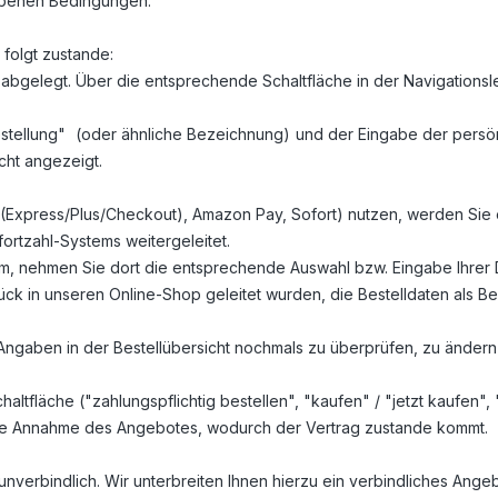
ebenen Bedingungen.
folgt zustande:
bgelegt. Über die entsprechende Schaltfläche in der Navigationsl
stellung"
(oder ähnliche Bezeichnung)
und der Eingabe der persö
cht angezeigt.
l (Express/Plus/Checkout), Amazon Pay, Sofort) nutzen, werden Sie 
ortzahl-Systems weitergeleitet.
tem, nehmen Sie dort die entsprechende Auswahl bzw. Eingabe Ihrer 
k in unseren Online-Shop geleitet wurden, die Bestelldaten als Bes
Angaben in der Bestellübersicht nochmals zu überprüfen, zu ändern
fläche ("zahlungspflichtig bestellen", "kaufen" / "jetzt kaufen", "
 die Annahme des Angebotes, wodurch der Vertrag zustande kommt.
unverbindlich. Wir unterbreiten Ihnen hierzu ein verbindliches Angeb