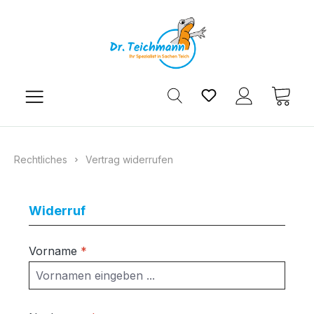
Zum Hauptinhalt springen
Du hast 0 Produkt
Ware
Rechtliches
Vertrag widerrufen
Widerruf
Vorname
*