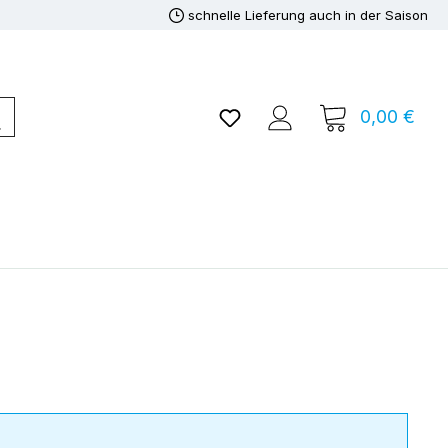
schnelle Lieferung auch in der Saison
Du hast 0 Produkte auf de
0,00 €
Ware