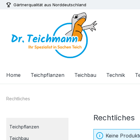
Gärtnerqualität aus Norddeutschland
m Hauptinhalt springen
Zur Suche springen
Zur Hauptnavigation springen
Home
Teichpflanzen
Teichbau
Technik
Te
Rechtliches
Rechtliches
Teichpflanzen
Keine Produkt
Teichbau