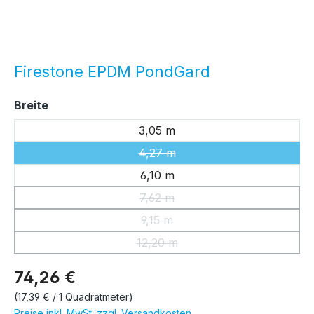
Firestone EPDM PondGard
auswählen
Breite
3,05 m
4,27 m
(Diese Option ist zurzeit nicht ver
6,10 m
7,62 m
(Diese Option ist zurzeit nicht ver
9,15 m
(Diese Option ist zurzeit nicht ver
12,20 m
(Diese Option ist zurzeit nicht ver
74,26 €
(17,39 € / 1 Quadratmeter)
Preise inkl. MwSt. zzgl. Versandkosten