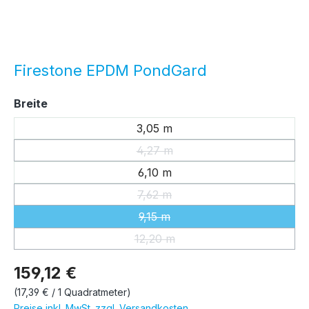
Firestone EPDM PondGard
auswählen
Breite
3,05 m
4,27 m
(Diese Option ist zurzeit nicht ver
6,10 m
7,62 m
(Diese Option ist zurzeit nicht ver
9,15 m
(Diese Option ist zurzeit nicht ver
12,20 m
(Diese Option ist zurzeit nicht ver
159,12 €
(17,39 € / 1 Quadratmeter)
Preise inkl. MwSt. zzgl. Versandkosten