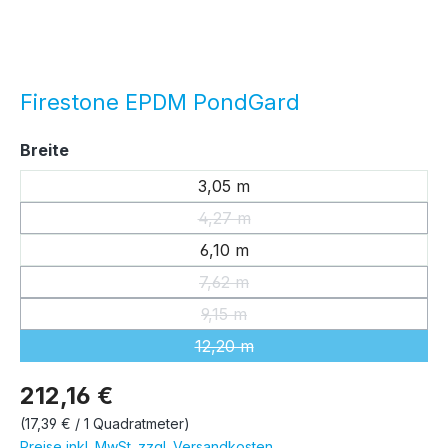
Firestone EPDM PondGard
auswählen
Breite
3,05 m
4,27 m
(Diese Option ist zurzeit nicht ver
6,10 m
7,62 m
(Diese Option ist zurzeit nicht ver
9,15 m
(Diese Option ist zurzeit nicht ver
12,20 m
(Diese Option ist zurzeit nicht ver
212,16 €
(17,39 € / 1 Quadratmeter)
Preise inkl. MwSt. zzgl. Versandkosten