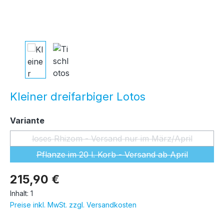
Kleiner dreifarbiger Lotos
auswählen
Variante
loses Rhizom - Versand nur im März/April
(Diese Option ist zurzeit nicht ver
Pflanze im 20 l. Korb - Versand ab April
(Diese Option ist zurzeit nicht ver
215,90 €
Inhalt:
1
Preise inkl. MwSt. zzgl. Versandkosten