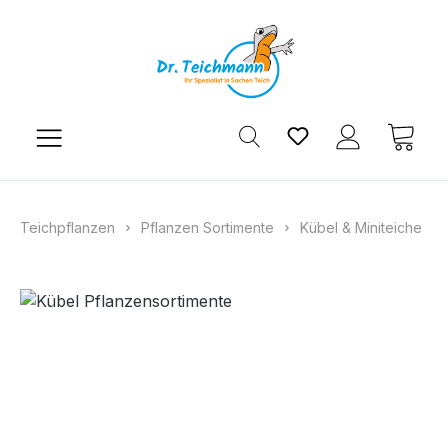
Zum Hauptinhalt springen
Du hast 0 Produkt
Ware
Teichpflanzen
Pflanzen Sortimente
Kübel & Miniteiche
Bildergalerie überspringen