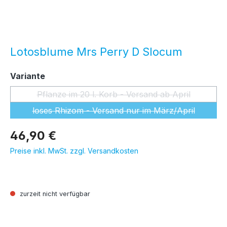
Lotosblume Mrs Perry D Slocum
auswählen
Variante
Pflanze im 20 l. Korb - Versand ab April
(Diese Option ist zurzeit nicht ver
loses Rhizom - Versand nur im März/April
(Diese Option ist zurzeit nicht ver
46,90 €
Preise inkl. MwSt. zzgl. Versandkosten
zurzeit nicht verfügbar