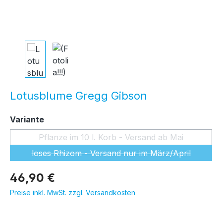
Lotusblume Gregg Gibson
auswählen
Variante
Pflanze im 10 l. Korb - Versand ab Mai
(Diese Option ist zurzeit nicht ver
loses Rhizom - Versand nur im März/April
(Diese Option ist zurzeit nicht ver
46,90 €
Preise inkl. MwSt. zzgl. Versandkosten