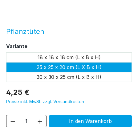
Pflanztüten
auswählen
Variante
18 x 18 x 18 cm (L x B x H)
25 x 25 x 20 cm (L X B x H)
30 x 30 x 25 cm (L x B x H)
4,25 €
Preise inkl. MwSt. zzgl. Versandkosten
Produkt Anzahl: Gib den gewünschten We
In den Warenkorb