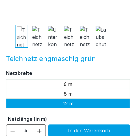
Teichnetz engmaschig grün
auswählen
Netzbreite
6 m
8 m
12 m
Netzlänge (in m)
Produkt Anzahl: Gib den gewünschten We
In den Warenkorb