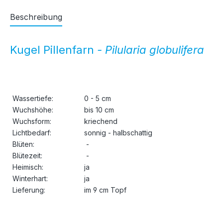
Beschreibung
Kugel Pillenfarn
- Pilularia globulifera
Wassertiefe:
0 - 5 cm
Wuchshöhe:
bis 10 cm
Wuchsform:
kriechend
Lichtbedarf:
sonnig - halbschattig
Blüten:
-
Blütezeit:
-
Heimisch:
ja
Winterhart:
ja
Lieferung:
im 9 cm Topf