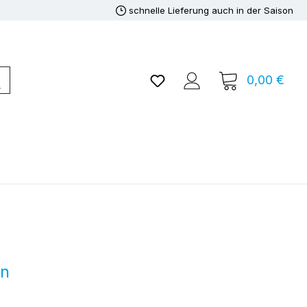
schnelle Lieferung auch in der Saison
Du hast 0 Produkte auf de
0,00 €
Ware
rn