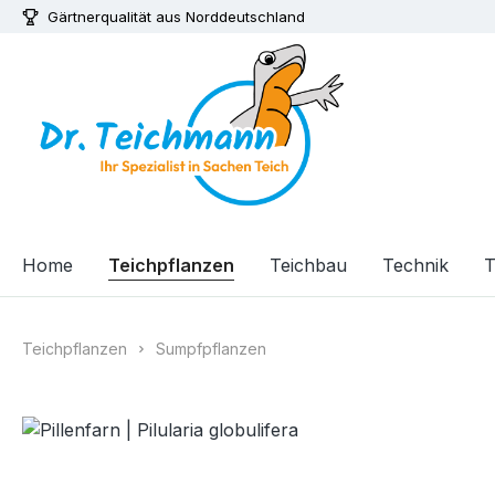
Gärtnerqualität aus Norddeutschland
m Hauptinhalt springen
Zur Suche springen
Zur Hauptnavigation springen
Home
Teichpflanzen
Teichbau
Technik
T
Teichpflanzen
Sumpfpflanzen
Bildergalerie überspringen