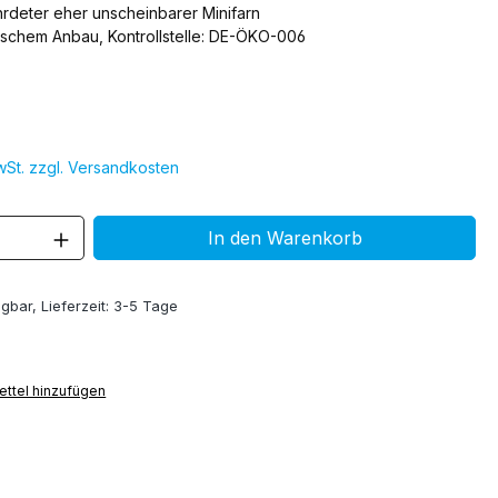
hrdeter eher unscheinbarer Minifarn
ischem Anbau, Kontrollstelle: DE-ÖKO-006
MwSt. zzgl. Versandkosten
 Anzahl: Gib den gewünschten Wert ein 
In den Warenkorb
gbar, Lieferzeit: 3-5 Tage
ttel hinzufügen